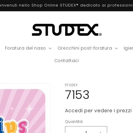
envenuti nello Shop Online STUDEX® dedicato ai professionis
Foratura del naso
Orecchini post-foratura
Igi
Contattaci
STUDEX
7153
Accedi per vedere i prezzi
Quantità