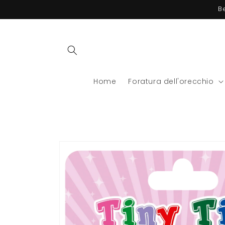
Vai
B
direttamente
ai contenuti
Home
Foratura dell'orecchio
Passa alle
informazioni
sul
prodotto